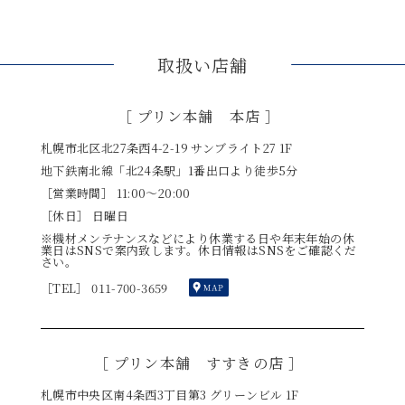
取扱い店舗
［ プリン本舗 本店 ］
札幌市北区北27条西4-2-19 サンブライト27 1F
地下鉄南北線「北24条駅」1番出口より徒歩5分
［営業時間］ 11:00〜20:00
［休日］ 日曜日
※機材メンテナンスなどにより休業する日や年末年始の休
業日はSNSで案内致します。休日情報はSNSをご確認くだ
さい。
［TEL］ 011-700-3659
［ プリン本舗 すすきの店 ］
札幌市中央区南4条西3丁目第3 グリーンビル 1F