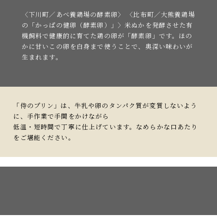
〈下川町／あべ養鶏場の酵素卵〉 〈比布町／大熊養鶏場
の「かっぱの健卵（酵素卵）」〉
米ぬかを発酵させた有
機飼料で健康的に育てた鶏の卵が「酵素卵」です。
ほの
かに甘いこの卵を白身まで使うことで、奥深い味わいが
生まれます。
「侍のプリン」は、牛乳や卵のタンパク質が変質しないよう
に、手作業で手間をかけながら
低温・短時間で丁寧に仕上げています。なめらかな口あたり
をご堪能ください。