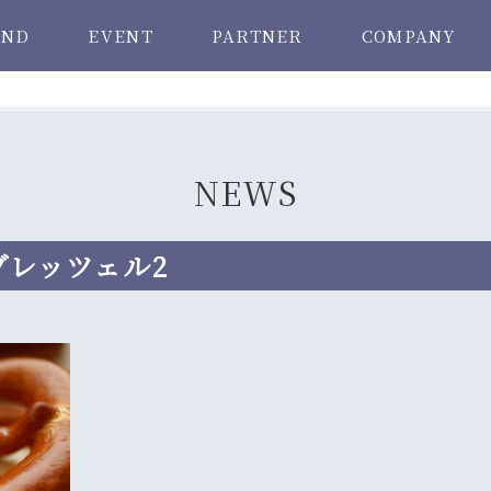
AND
EVENT
PARTNER
COMPANY
NEWS
゙レッツェル2