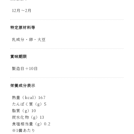
12月〜2月
特定原材料等
乳成分・卵・大豆
賞味期限
製造日＋10日
栄養成分表示
熱量（kcal）167
たんぱく質（g）5
脂質（g）10
炭水化物（g）13
食塩相当量（g）0.2
※1個あたり